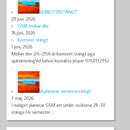
SEMESTERSTÄNGT
29 juni, 2026
GSM önskar alla
18 juni, 2026
Kontoret stängt
1 juni, 2026
Mellan den 2/6-29/6 är kontoret stängt pga
sjukskrivningVid behov kontakta Jesper 0760172952
…
Vi planerar semesterstängt
7 maj, 2026
I nuläget planerar GSM att under veckorna 28-30
stänga för semester.
…