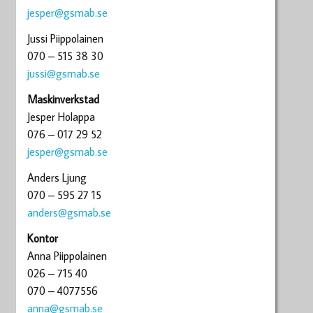
jesper@gsmab.se
Jussi Piippolainen
070 – 515 38 30
jussi@gsmab.se
Maskinverkstad
Jesper Holappa
076 – 017 29 52
jesper@gsmab.se
Anders Ljung
070 – 595 27 15
anders@gsmab.se
Kontor
Anna Piippolainen
026 – 715 40
070 – 4077556
anna@gsmab.se