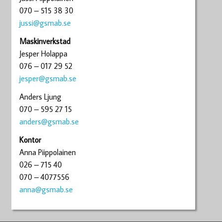
070 – 515 38 30
jussi@gsmab.se
Maskinverkstad
Jesper Holappa
076 – 017 29 52
jesper@gsmab.se
Anders Ljung
070 – 595 27 15
anders@gsmab.se
Kontor
Anna Piippolainen
026 – 715 40
070 – 4077556
anna@gsmab.se