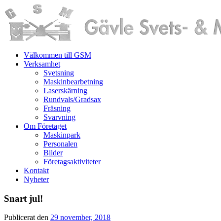
Välkommen till GSM
Verksamhet
Svetsning
Maskinbearbetning
Laserskärning
Rundvals/Gradsax
Fräsning
Svarvning
Om Företaget
Maskinpark
Personalen
Bilder
Företagsaktiviteter
Kontakt
Nyheter
Snart jul!
Publicerat den
29 november, 2018