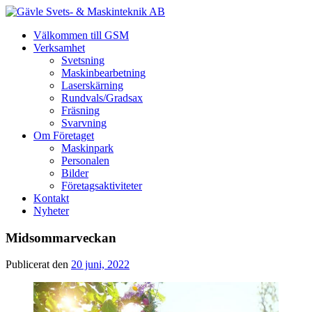
Välkommen till GSM
Verksamhet
Svetsning
Maskinbearbetning
Laserskärning
Rundvals/Gradsax
Fräsning
Svarvning
Om Företaget
Maskinpark
Personalen
Bilder
Företagsaktiviteter
Kontakt
Nyheter
Midsommarveckan
Publicerat den
20 juni, 2022