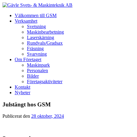
Välkommen till GSM
Verksamhet
Svetsning
Maskinbearbetning
Laserskärning
Rundvals/Gradsax
Fräsning
Svarvning
Om Företaget
Maskinpark
Personalen
Bilder
Företagsaktiviteter
Kontakt
Nyheter
Julstängt hos GSM
Publicerat den
28 oktober, 2024