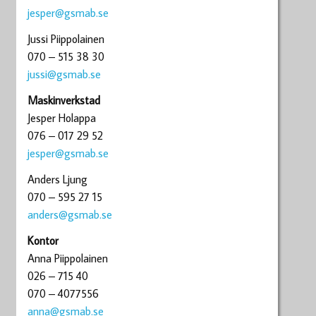
jesper@gsmab.se
Jussi Piippolainen
070 – 515 38 30
jussi@gsmab.se
Maskinverkstad
Jesper Holappa
076 – 017 29 52
jesper@gsmab.se
Anders Ljung
070 – 595 27 15
anders@gsmab.se
Kontor
Anna Piippolainen
026 – 715 40
070 – 4077556
anna@gsmab.se