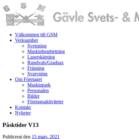
Välkommen till GSM
Verksamhet
Svetsning
Maskinbearbetning
Laserskärning
Rundvals/Gradsax
Fräsning
Svarvning
Om Företaget
Maskinpark
Personalen
Bilder
Företagsaktiviteter
Kontakt
Nyheter
Påsktider V13
Publicerat den
15 mars, 2021