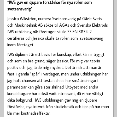
”IWS gav en djupare förståelse för nya rollen som
svetsansvarig”
Jessica Wikström, numera Svetsansvarig på Gävle Svets –
och Maskinteknik AB sökte till AGAs och Svenska Elektrods
IWS utbildning när företaget skulle SS EN 3834-2
certifieras och Jessica skulle ta rollen som svetsansvarig
inom företaget.
IWS diplomet är ett bevis för kunskap, vilket känns tryggt
och som en bra grund, säger Jessica. För mig var teorin
positiv och jag lärde mig mycket. Det är risk att man är
fast i gamla ”spår” i vardagen, men under utbildningen har
jag haft chansen att testa och se hur små ändringar i
parametrar kan göra stor skillnad. Utbytet med andra
kursdeltagare har också varit intressant, då vi har väldigt
olika bakgrund. IWS utbildningen gav mig en djupare
förståelse, nya intryck från studiebesök och tips på hur man
blir mer kostnadseffektiv.