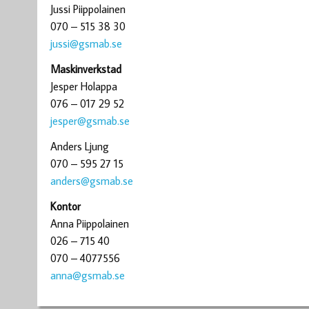
Jussi Piippolainen
070 – 515 38 30
jussi@gsmab.se
Maskinverkstad
Jesper Holappa
076 – 017 29 52
jesper@gsmab.se
Anders Ljung
070 – 595 27 15
anders@gsmab.se
Kontor
Anna Piippolainen
026 – 715 40
070 – 4077556
anna@gsmab.se