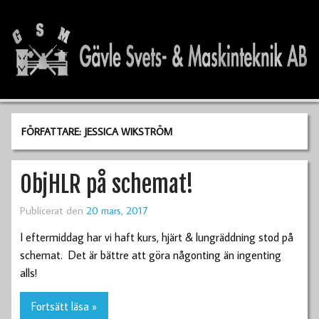
FÖRFATTARE:
JESSICA WIKSTRÖM
ObjHLR på schemat!
Publicerat den
20 mars, 2017
I eftermiddag har vi haft kurs, hjärt & lungräddning stod på
schemat. Det är bättre att göra någonting än ingenting
alls!
Fortsätt läsa »